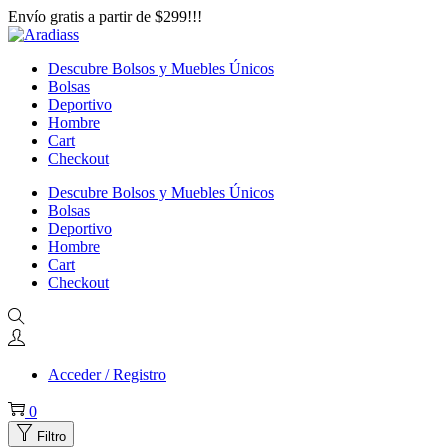
Envío gratis a partir de $299!!!
Saltar
Saltar
a
al
Descubre Bolsos y Muebles Únicos
la
contenido
Bolsas
navegación
Deportivo
Hombre
Cart
Checkout
Descubre Bolsos y Muebles Únicos
Bolsas
Deportivo
Hombre
Cart
Checkout
Acceder / Registro
0
Filtro