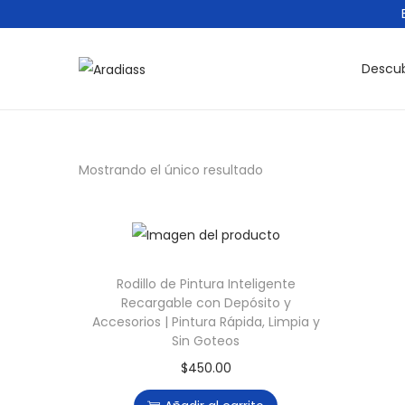
EN
Descub
S
S
a
a
l
l
t
t
Mostrando el único resultado
a
a
r
r
a
a
l
l
a
c
Rodillo de Pintura Inteligente
Recargable con Depósito y
n
o
Accesorios | Pintura Rápida, Limpia y
a
n
Sin Goteos
v
t
$
450.00
e
e