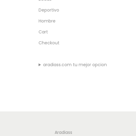
p
Deportivo
a
r
Hombre
a
Cart
:
Checkout
aradiass.com tu mejor opcion
Aradiass