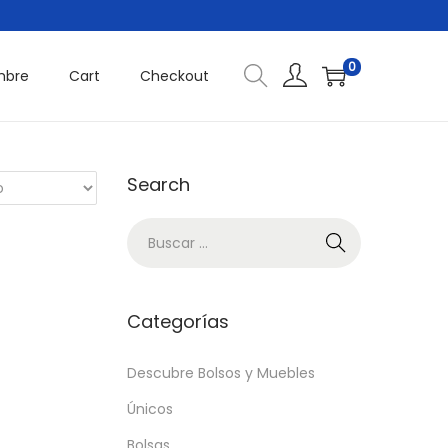
0
mbre
Cart
Checkout
Search
B
ú
s
q
Categorías
u
e
Descubre Bolsos y Muebles
d
Únicos
a
Bolsas