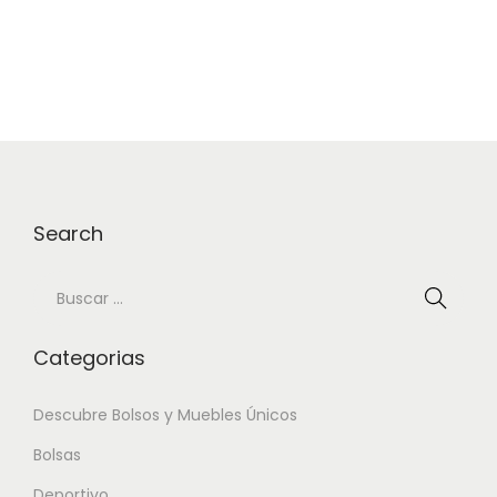
a
i
c
d
i
o
ó
n
Search
B
ú
s
Categorias
q
u
Descubre Bolsos y Muebles Únicos
e
Bolsas
d
Deportivo