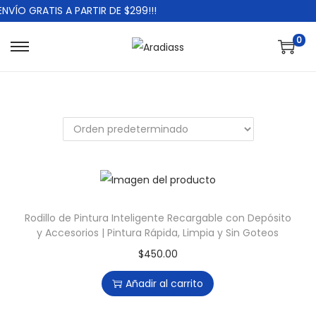
NVÍO GRATIS A PARTIR DE $299!!!
0
S
S
a
a
l
l
t
t
a
a
r
r
a
a
l
l
a
c
Rodillo de Pintura Inteligente Recargable con Depósito
y Accesorios | Pintura Rápida, Limpia y Sin Goteos
n
o
a
n
$
450.00
v
t
Añadir al carrito
e
e
g
n