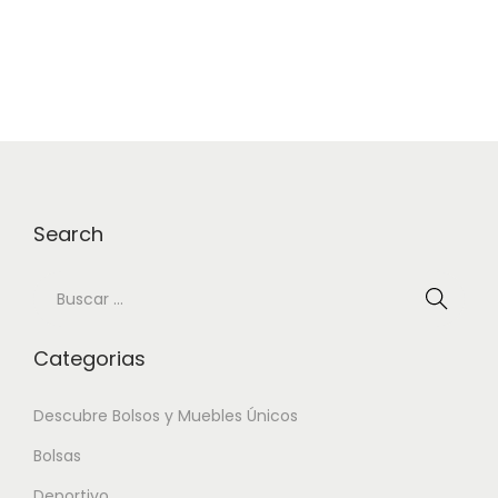
a
i
c
d
i
o
ó
n
Search
B
ú
s
Categorias
q
u
Descubre Bolsos y Muebles Únicos
e
Bolsas
d
Deportivo