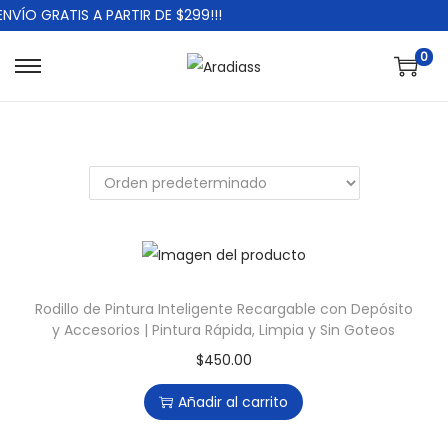
NVÍO GRATIS A PARTIR DE $299!!!
0
S
S
a
a
l
l
t
t
a
a
r
r
a
a
l
l
a
c
Rodillo de Pintura Inteligente Recargable con Depósito
y Accesorios | Pintura Rápida, Limpia y Sin Goteos
n
o
a
n
$
450.00
v
t
Añadir al carrito
e
e
g
n